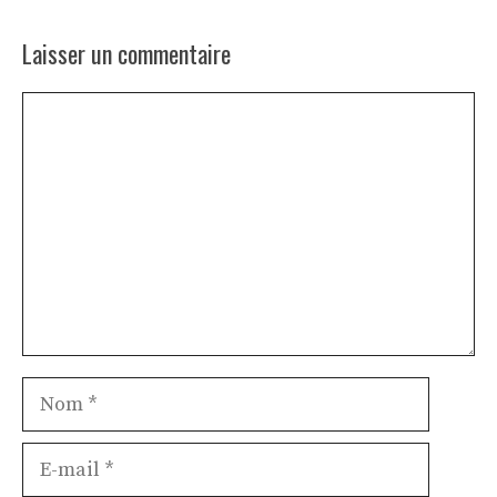
Laisser un commentaire
Commentaire
Nom
E-
mail