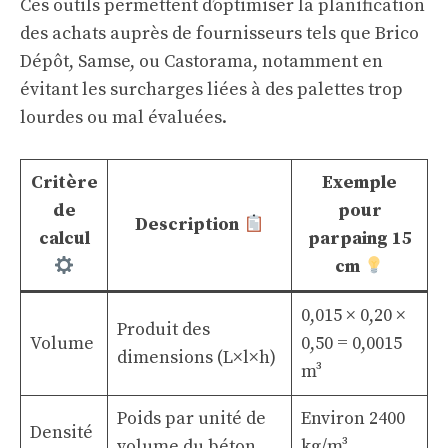
Ces outils permettent d’optimiser la planification
des achats auprès de fournisseurs tels que Brico
Dépôt, Samse, ou Castorama, notamment en
évitant les surcharges liées à des palettes trop
lourdes ou mal évaluées.
Critère
Exemple
de
pour
Description
calcul
parpaing 15
cm
0,015 × 0,20 ×
Produit des
Volume
0,50 = 0,0015
dimensions (L×l×h)
m³
Poids par unité de
Environ 2400
Densité
volume du béton
kg/m³