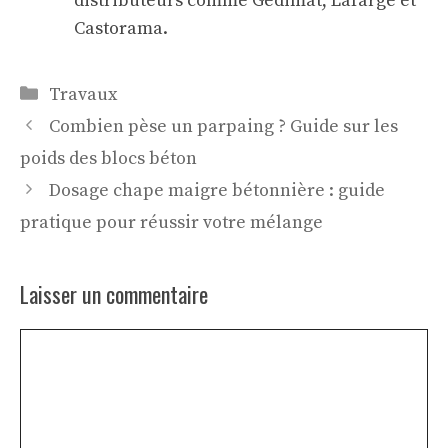
distributeurs comme Gedimat, Lafarge et
Castorama.
Catégories
Travaux
Combien pèse un parpaing ? Guide sur les
poids des blocs béton
Dosage chape maigre bétonnière : guide
pratique pour réussir votre mélange
Laisser un commentaire
Commentaire